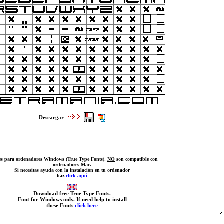
Descargar
es para ordenadores Windows (True Type Fonts),
NO
son compatible con
ordenadores Mac.
Si necesitas ayuda con la instalación en tu ordenador
haz
click aqui
Download free True Type Fonts.
Font for Windows
only
. If need help to install
these Fonts
click here